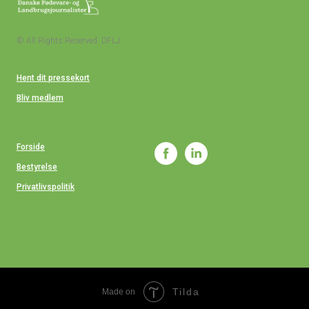
© All Rights Reserved. DFLJ
Hent dit pressekort
Bliv medlem
Forside
Bestyrelse
Privatlivspolitik
Tilda
Made on